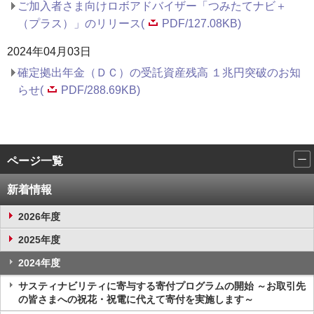
ご加入者さま向けロボアドバイザー「つみたてナビ＋
（プラス）」のリリース(
PDF/127.08KB)
2024年04月03日
確定拠出年金（ＤＣ）の受託資産残高 １兆円突破のお知
らせ(
PDF/288.69KB)
ページ一覧
新着情報
2026年度
2025年度
2024年度
サスティナビリティに寄与する寄付プログラムの開始 ～お取引先
の皆さまへの祝花・祝電に代えて寄付を実施します～