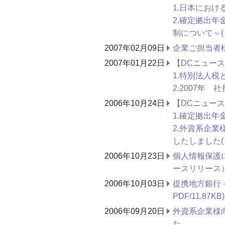
1.日本にお
2.確定拠出
制について～(
2007年02月09日
企業ご担当者
2007年01月22日
【DCニュースN
1.特別法人税
2.2007年 
2006年10月24日
【DCニュースN
1.確定拠出年
2.外資系企業
したしました(
2006年10月23日
個人情報保護
ースリリース）
2006年10月03日
提携地方銀行
PDF/11.87KB)
2006年09月20日
外資系企業様
た