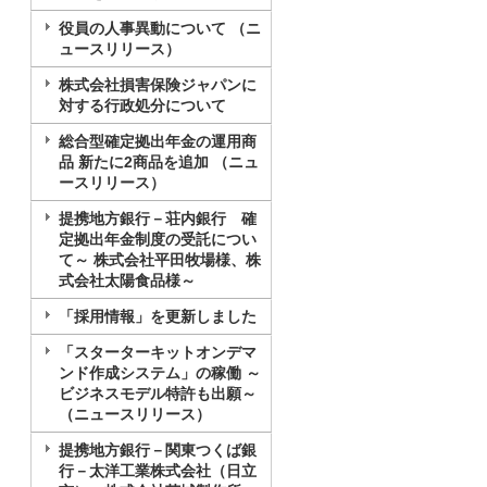
役員の人事異動について （ニ
ュースリリース）
株式会社損害保険ジャパンに
対する行政処分について
総合型確定拠出年金の運用商
品 新たに2商品を追加 （ニュ
ースリリース）
提携地方銀行－荘内銀行 確
定拠出年金制度の受託につい
て～ 株式会社平田牧場様、株
式会社太陽食品様～
「採用情報」を更新しました
「スターターキットオンデマ
ンド作成システム」の稼働 ～
ビジネスモデル特許も出願～
（ニュースリリース）
提携地方銀行－関東つくば銀
行－太洋工業株式会社（日立