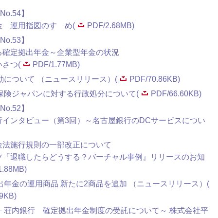
o.54】
金 運用指図のすゝめ(
PDF/2.68MB)
o.53】
見る確定拠出年金～企業型年金の状況
いさつ(
PDF/1.77MB)
動について （ニュースリリース）(
PDF/70.86KB)
保険ジャパンに対する行政処分について(
PDF/66.60KB)
o.52】
銀行インタビュー（第3回）～名古屋銀行のDCサービスについ
年金法施行規則の一部改正について
ンツ『退職したらどうする？バーチャル事例』リリースのお知
1.88MB)
年金の運用商品 新たに2商品を追加 （ニュースリリース）(
9KB)
－荘内銀行 確定拠出年金制度の受託について～ 株式会社平