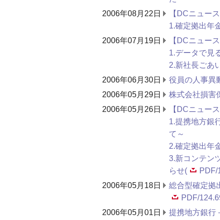
2006年08月22日
【DCニュースN
1.確定拠出年
2006年07月19日
【DCニュースN
1.データで
2.新社長ごあ
2006年06月30日
役員の人事異
2006年05月29日
株式会社損害
2006年05月26日
【DCニュースN
1.提携地方
て～
2.確定拠出
3.新コンテ
らせ(
PDF/
2006年05月18日
総合型確定拠出
PDF/124.6
2006年05月01日
提携地方銀行