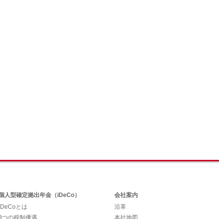
個人型確定拠出年金（iDeCo）
会社案内
iDeCoとは
沿革
3つの税制優遇
本社地図