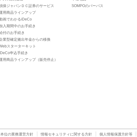
損保ジャパンＤＣ証券のサービス
SOMPOのパーパス
運用商品ラインアップ
動画でわかるiDeCo
加入期間中のお手続き
給付のお手続き
企業型確定拠出年金からの移換
Webスターターキット
iDeCo申込手続き
運用商品ラインアップ（販売停止）
ま本位の業務運営方針
情報セキュリティに関する方針
個人情報保護方針等