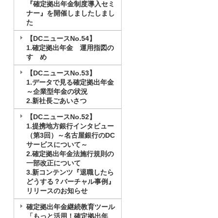
『確定拠出年金制度導入セミ
ナー』を開催しましたしまし
た
【DCニュースNo.54】
1.確定拠出年金 運用指図の
すゝめ
【DCニュースNo.53】
1.データで見る確定拠出年金
～企業型年金の状況
2.新社長ごあいさつ
【DCニュースNo.52】
1.提携地方銀行インタビュー
（第3回）～名古屋銀行のDC
サービスについて～
2.確定拠出年金法施行規則の
一部改正について
3.新コンテンツ『退職したら
どうする？バーチャル事例』
リリースのお知らせ
確定拠出年金継続教育ツール
「もっと活用！確定拠出年