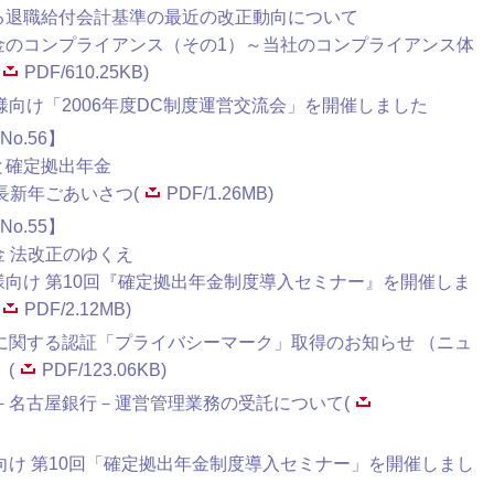
ける退職給付会計基準の最近の改正動向について
年金のコンプライアンス（その1）～当社のコンプライアンス体
PDF/610.25KB)
様向け「2006年度DC制度運営交流会」を開催しました
o.56】
と確定拠出年金
社長新年ごあいさつ(
PDF/1.26MB)
o.55】
金 法改正のゆくえ
様向け 第10回『確定拠出年金制度導入セミナー』を開催しま
PDF/2.12MB)
に関する認証「プライバシーマーク」取得のお知らせ （ニュ
(
PDF/123.06KB)
－名古屋銀行－運営管理業務の受託について(
向け 第10回「確定拠出年金制度導入セミナー」を開催しまし