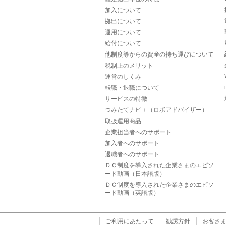
加入について
拠出について
運用について
給付について
他制度等からの資産の持ち運びについて
税制上のメリット
運営のしくみ
転職・退職について
サービスの特徴
つみたてナビ＋（ロボアドバイザー）
取扱運用商品
企業担当者へのサポート
加入者へのサポート
退職者へのサポート
ＤＣ制度を導入された企業さまのエピソ
ード動画（日本語版）
ＤＣ制度を導入された企業さまのエピソ
ード動画（英語版）
ご利用にあたって
勧誘方針
お客さ